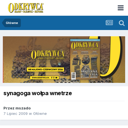
Główne
synagoga wołpa wnetrze
Przez
mszado
7 Lipiec 2009
w
Główne