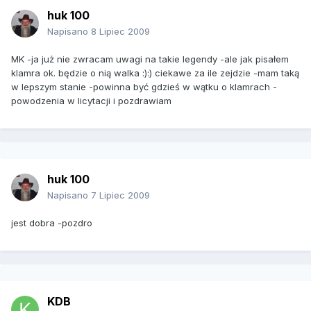
huk 100
Napisano
8 Lipiec 2009
MK -ja już nie zwracam uwagi na takie legendy -ale jak pisałem
klamra ok. będzie o nią walka :):) ciekawe za ile zejdzie -mam taką
w lepszym stanie -powinna być gdzieś w wątku o klamrach -
powodzenia w licytacji i pozdrawiam
huk 100
Napisano
7 Lipiec 2009
jest dobra -pozdro
KDB