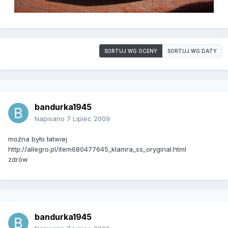
SORTUJ WG OCENY
SORTUJ WG DATY
bandurka1945
Napisano
7 Lipiec 2009
można było łatwiej
http://allegro.pl/item680477645_klamra_ss_oryginal.html
zdrów
bandurka1945