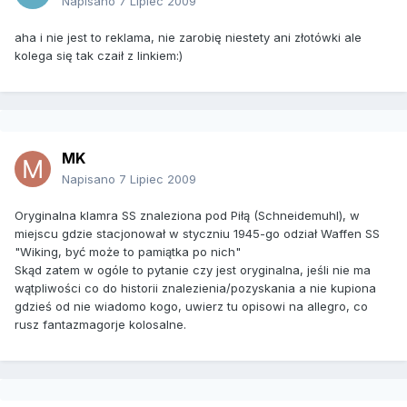
Napisano
7 Lipiec 2009
aha i nie jest to reklama, nie zarobię niestety ani złotówki ale
kolega się tak czaił z linkiem:)
MK
Napisano
7 Lipiec 2009
Oryginalna klamra SS znaleziona pod Piłą (Schneidemuhl), w
miejscu gdzie stacjonował w styczniu 1945-go odział Waffen SS
"Wiking, być może to pamiątka po nich"
Skąd zatem w ogóle to pytanie czy jest oryginalna, jeśli nie ma
wątpliwości co do historii znalezienia/pozyskania a nie kupiona
gdzieś od nie wiadomo kogo, uwierz tu opisowi na allegro, co
rusz fantazmagorje kolosalne.