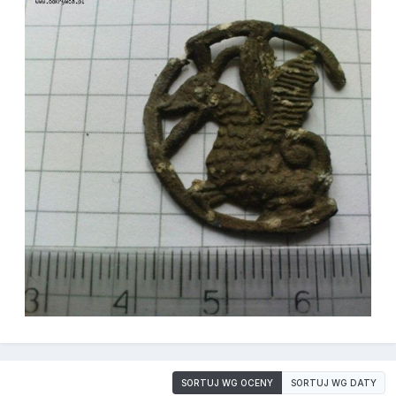
SORTUJ WG OCENY
SORTUJ WG DATY