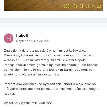
hakoff
Napisano
6 Lipiec 2009
Znalazłem taki oto znaczek. Co na nim jest każdy widzi.
Znaleziony kilkanaście cm pod ziemią na miejscu potyczki z
września 1939 roku razem z guzikami i łuskami z epoki.
Początkowo uznałem go za jakąś cywilną ozdóbkę, ale później
pomyślałem, że może ma ona jednak militarny rodowód, bo
wiadomo, nadzieja umiera ostatnia ;)
Internet oświecił mnie, że były odznaki, znaczki wojskowe na
których widniał smok co jeszcze bardziej mnie ośmieliło żeby tu
napisać.
Wszelkie sugestie mile widziane.