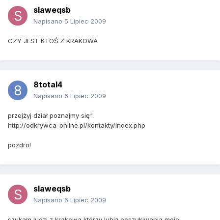
slaweqsb
Napisano
5 Lipiec 2009
CZY JEST KTOŚ Z KRAKOWA
8total4
Napisano
6 Lipiec 2009
przejżyj dział poznajmy się".
http://odkrywca-online.pl/kontakty/index.php
pozdro!
slaweqsb
Napisano
6 Lipiec 2009
szukam ludzi z krakowa którzy lubią poszukiwania moje