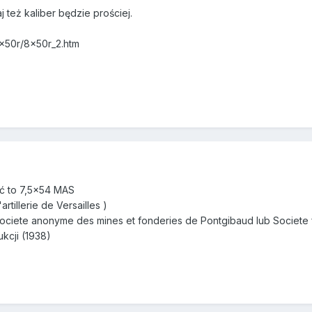
też kaliber będzie prościej.
8x50r/8x50r_2.htm
ć to 7,5x54 MAS
rtillerie de Versailles )
ociete anonyme des mines et fonderies de Pontgibaud lub Societe f
kcji (1938)