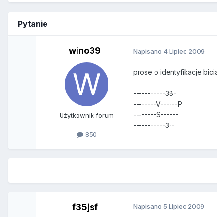
Pytanie
wino39
Napisano
4 Lipiec 2009
prose o identyfikacje bici
-----------38-
--------V------P
--------S------
Użytkownik forum
-----------3--
850
f35jsf
Napisano
5 Lipiec 2009