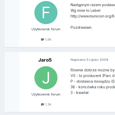
Następnym razem podawaj 
Wg mnie to Lebel:
http://www.municion.org/
Pozdrawiam.
Użytkownik forum
1,6k
Jaro5
Napisano
5 Lipiec 2009
Równie dobrze możne by
VS - to producent (Parc d'a
P - dostawca mosiądzu (S
38 - końcówka roku produ
3 - kwartał
Użytkownik forum
1,3k