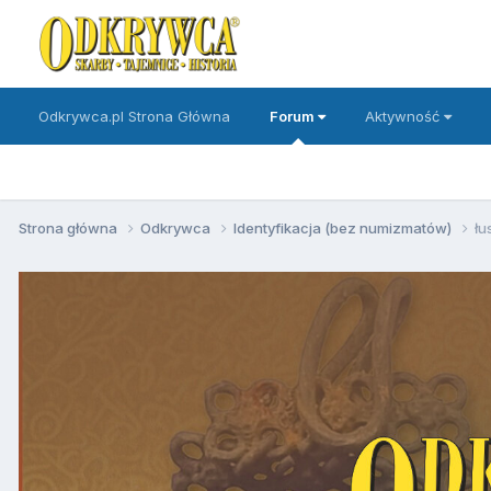
Odkrywca.pl Strona Główna
Forum
Aktywność
Strona główna
Odkrywca
Identyfikacja (bez numizmatów)
łu