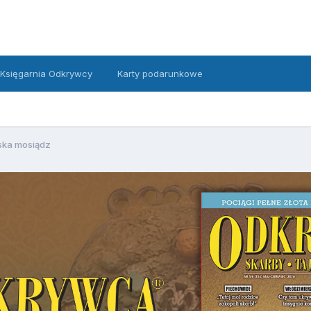
Księgarnia Odkrywcy
Karty podarunkowe
ska mosiądz