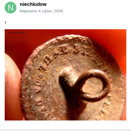
niechludow
Napisano
4 Lipiec 2009
f