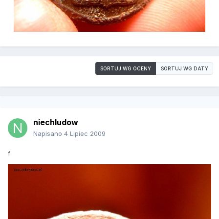
SORTUJ WG OCENY
SORTUJ WG DATY
niechludow
Napisano
4 Lipiec 2009
f