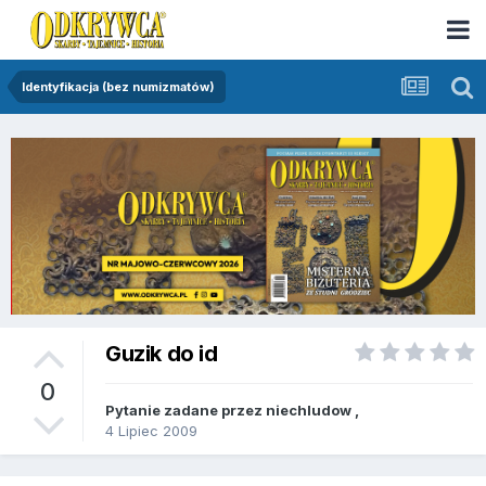
Identyfikacja (bez numizmatów)
Guzik do id
0
Pytanie zadane przez
niechludow
,
4 Lipiec 2009