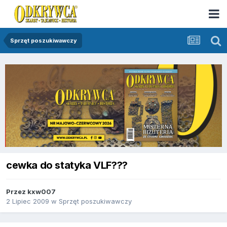
Sprzęt poszukiwawczy
cewka do statyka VLF???
Przez
kxw007
2 Lipiec 2009
w
Sprzęt poszukiwawczy