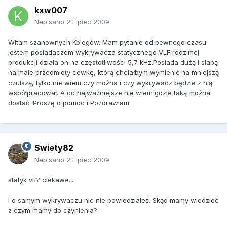
kxw007
Napisano
2 Lipiec 2009
Witam szanownych Kolegów. Mam pytanie od pewnego czasu
jestem posiadaczem wykrywacza statycznego VLF rodzimej
produkcji działa on na częstotliwości 5,7 kHz.Posiada dużą i słabą
na małe przedmioty cewkę, którą chciałbym wymienić na mniejszą
czulszą, tylko nie wiem czy można i czy wykrywacz będzie z nią
współpracował. A co najważniejsze nie wiem gdzie taką można
dostać. Proszę o pomoc i Pozdrawiam
Swiety82
Napisano
2 Lipiec 2009
statyk vlf? ciekawe...
I o samym wykrywaczu nic nie powiedziałeś. Skąd mamy wiedzieć
z czym mamy do czynienia?