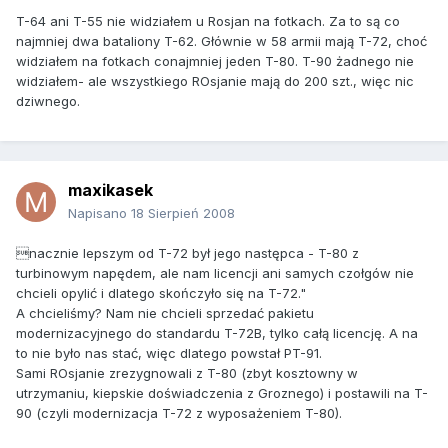
T-64 ani T-55 nie widziałem u Rosjan na fotkach. Za to są co
najmniej dwa bataliony T-62. Głównie w 58 armii mają T-72, choć
widziałem na fotkach conajmniej jeden T-80. T-90 żadnego nie
widziałem- ale wszystkiego ROsjanie mają do 200 szt., więc nic
dziwnego.
maxikasek
Napisano
18 Sierpień 2008
nacznie lepszym od T-72 był jego następca - T-80 z
turbinowym napędem, ale nam licencji ani samych czołgów nie
chcieli opylić i dlatego skończyło się na T-72."
A chcieliśmy? Nam nie chcieli sprzedać pakietu
modernizacyjnego do standardu T-72B, tylko całą licencję. A na
to nie było nas stać, więc dlatego powstał PT-91.
Sami ROsjanie zrezygnowali z T-80 (zbyt kosztowny w
utrzymaniu, kiepskie doświadczenia z Groznego) i postawili na T-
90 (czyli modernizacja T-72 z wyposażeniem T-80).