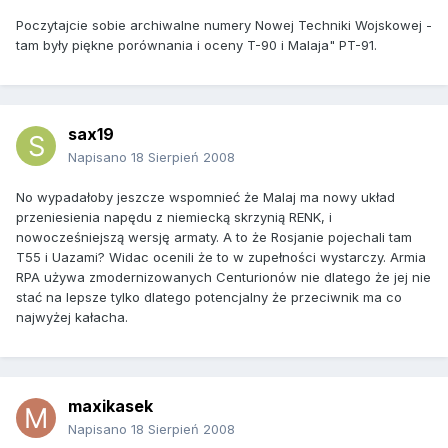
Poczytajcie sobie archiwalne numery Nowej Techniki Wojskowej -
tam były piękne porównania i oceny T-90 i Malaja" PT-91.
sax19
Napisano
18 Sierpień 2008
No wypadałoby jeszcze wspomnieć że Malaj ma nowy układ
przeniesienia napędu z niemiecką skrzynią RENK, i
nowocześniejszą wersję armaty. A to że Rosjanie pojechali tam
T55 i Uazami? Widac ocenili że to w zupełności wystarczy. Armia
RPA używa zmodernizowanych Centurionów nie dlatego że jej nie
stać na lepsze tylko dlatego potencjalny że przeciwnik ma co
najwyżej kałacha.
maxikasek
Napisano
18 Sierpień 2008