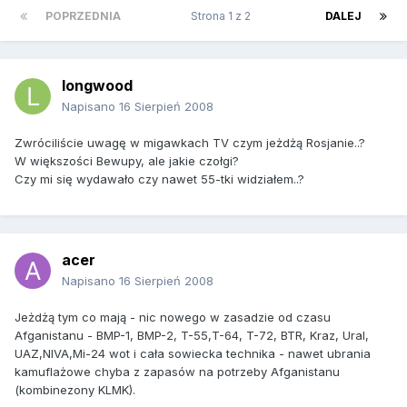
POPRZEDNIA
Strona 1 z 2
DALEJ
longwood
Napisano
16 Sierpień 2008
Zwróciliście uwagę w migawkach TV czym jeżdżą Rosjanie..?
W większości Bewupy, ale jakie czołgi?
Czy mi się wydawało czy nawet 55-tki widziałem..?
acer
Napisano
16 Sierpień 2008
Jeżdżą tym co mają - nic nowego w zasadzie od czasu
Afganistanu - BMP-1, BMP-2, T-55,T-64, T-72, BTR, Kraz, Ural,
UAZ,NIVA,Mi-24 wot i cała sowiecka technika - nawet ubrania
kamuflażowe chyba z zapasów na potrzeby Afganistanu
(kombinezony KLMK).