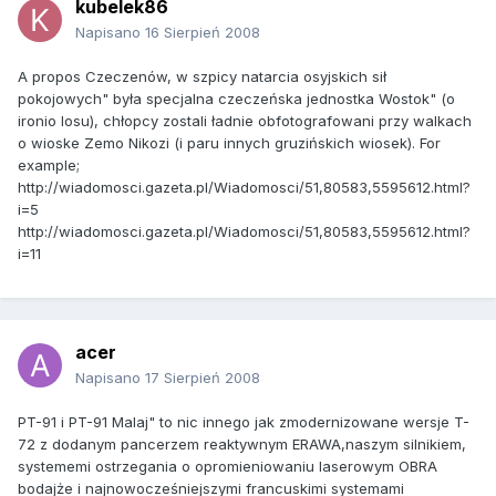
kubelek86
Napisano
16 Sierpień 2008
A propos Czeczenów, w szpicy natarcia osyjskich sił
pokojowych" była specjalna czeczeńska jednostka Wostok" (o
ironio losu), chłopcy zostali ładnie obfotografowani przy walkach
o wioske Zemo Nikozi (i paru innych gruzińskich wiosek). For
example;
http://wiadomosci.gazeta.pl/Wiadomosci/51,80583,5595612.html?
i=5
http://wiadomosci.gazeta.pl/Wiadomosci/51,80583,5595612.html?
i=11
acer
Napisano
17 Sierpień 2008
PT-91 i PT-91 Malaj" to nic innego jak zmodernizowane wersje T-
72 z dodanym pancerzem reaktywnym ERAWA,naszym silnikiem,
systememi ostrzegania o opromieniowaniu laserowym OBRA
bodajże i najnowocześniejszymi francuskimi systemami