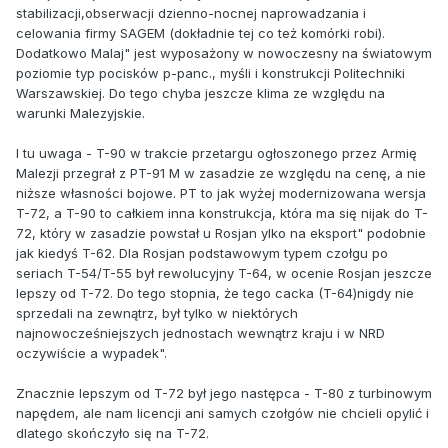
stabilizacji,obserwacji dzienno-nocnej naprowadzania i
celowania firmy SAGEM (dokładnie tej co też komórki robi).
Dodatkowo Malaj" jest wyposażony w nowoczesny na światowym
poziomie typ pocisków p-panc., myśli i konstrukcji Politechniki
Warszawskiej. Do tego chyba jeszcze klima ze względu na
warunki Malezyjskie.
I tu uwaga - T-90 w trakcie przetargu ogłoszonego przez Armię
Malezji przegrał z PT-91 M w zasadzie ze względu na cenę, a nie
niższe własności bojowe. PT to jak wyżej modernizowana wersja
T-72, a T-90 to całkiem inna konstrukcja, która ma się nijak do T-
72, który w zasadzie powstał u Rosjan ylko na eksport" podobnie
jak kiedyś T-62. Dla Rosjan podstawowym typem czołgu po
seriach T-54/T-55 był rewolucyjny T-64, w ocenie Rosjan jeszcze
lepszy od T-72. Do tego stopnia, że tego cacka (T-64)nigdy nie
sprzedali na zewnątrz, był tylko w niektórych
najnowocześniejszych jednostach wewnątrz kraju i w NRD
oczywiście a wypadek".
Znacznie lepszym od T-72 był jego następca - T-80 z turbinowym
napędem, ale nam licencji ani samych czołgów nie chcieli opylić i
dlatego skończyło się na T-72.