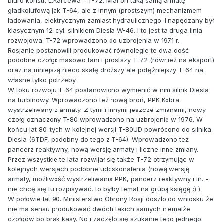
biuro konstr. L.Karcewa - T-72. Miał on taką samą armatę
gładkolufową jak T-64, ale z innym (prostszym) mechanizmem
ładowania, elektrycznym zamiast hydraulicznego. I napędzany był
klasycznym 12-cyl. silnikiem Diesla W-46. I to jest ta druga linia
rozwojowa. T-72 wprowadzono do uzbrojenia w 1971 r.
Rosjanie postanowili produkować równolegle te dwa dość
podobne czołgi: masowo tani i prostszy T-72 (również na eksport)
oraz na mniejszą nieco skalę droższy ale potężniejszy T-64 na
własne tylko potrzeby.
W toku rozwoju T-64 postanowiono wymienić w nim silnik Diesla
na turbinowy. Wprowadzono też nową broń, PPK Kobra
wystrzeliwany z armaty. Z tymi i innymi jeszcze zmianami, nowy
czołg oznaczony T-80 wprowadzono na uzbrojenie w 1976. W
końcu lat 80-tych w kolejnej wersji T-80UD powrócono do silnika
Diesla (6TDF, podobny do tego z T-64). Wprowadzono też
pancerz reaktywny, nową wersję armaty i liczne inne zmiany.
Przez wszystkie te lata rozwijał się także T-72 otrzymując w
kolejnych wersjach podobne udoskonalenia (nową wersję
armaty, możliwość wystrzeliwania PPK, pancerz reaktywny i in. -
nie chcę się tu rozpisywać, to byłby temat na grubą księgę :) ).
W połowie lat 90. Ministerstwo Obrony Rosji doszło do wniosku że
nie ma sensu produkować dwóch takich samych niemalże
czołgów bo brak kasy. No i zaczęło się szukanie tego jednego.