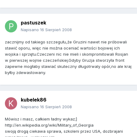
pastuszek
Napisano
16 Sierpień 2008
zacznijmy od takiego szczegułu,że Gruzini nawet nie próbowali
stawić oporu, więc nie można oceniać wartości bojowej ich
wojska i sprzętu.Czeczeni nic nie mieli i skompromitowali Rosjan
w pierwszej wojnie czeczeńskiej.Gdyby Gruzja stworzyła front
zapewne mogłaby stawiać skuteczny długotrwaly opór,no ale kraj
byłby zdewastowany.
kubelek86
Napisano
16 Sierpień 2008
Mówisz i masz, całkiem ładny wykaz;]
http://en.wikipedia.org/wiki/Military_of_Georgia
swoją drogą ciekawa sprawa, szkoleni przez USA, dozbrajani