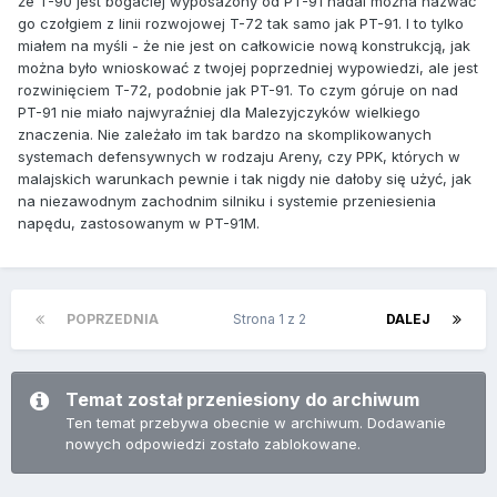
że T-90 jest bogaciej wyposażony od PT-91 nadal można nazwać
go czołgiem z linii rozwojowej T-72 tak samo jak PT-91. I to tylko
miałem na myśli - że nie jest on całkowicie nową konstrukcją, jak
można było wnioskować z twojej poprzedniej wypowiedzi, ale jest
rozwinięciem T-72, podobnie jak PT-91. To czym góruje on nad
PT-91 nie miało najwyraźniej dla Malezyjczyków wielkiego
znaczenia. Nie zależało im tak bardzo na skomplikowanych
systemach defensywnych w rodzaju Areny, czy PPK, których w
malajskich warunkach pewnie i tak nigdy nie dałoby się użyć, jak
na niezawodnym zachodnim silniku i systemie przeniesienia
napędu, zastosowanym w PT-91M.
POPRZEDNIA
Strona 1 z 2
DALEJ
Temat został przeniesiony do archiwum
Ten temat przebywa obecnie w archiwum. Dodawanie
nowych odpowiedzi zostało zablokowane.