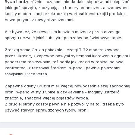
Bywa bardzo różnie - czasami nie da dalej się rozwijać i ulepszać
jakiegoś sprzętu, zaczynają się bariery techniczne, a szacowane
koszty modernizacji przekraczają wartość konstrukcji i produkcji
nowego typu, z nowymi założeniami.
Ale bywa też, że niewielkim kosztem można z przestarzałego
sprzętu uczynić jakiś substytut pojazdów na światowym topie.
Zresztą sama Gruzja pokazała - czołgi T-72 modernizowane
przez Ukrainę, z zapewne nowymi systemami kierowania ogniem i
pancerzem reaktywnym, też padły jak kaczki w realnej bojowej
konfrontacji z ręcznymi środkami p-panc i pewnie pojazdami
rosyjskimi. I vice versa.
Zapewne gdyby Gruzini mieli więcej nowocześniejszej zachodniej
broni p-panc w stylu Spike'a czy Javelina - mogliby ustrzelić
znacznie, znacznie więcej pojazdów wroga.
Z drugiej strony koszty pewnie nie pozwoliły na to i trzeba było
używać starych sprawdzonych typów broni.