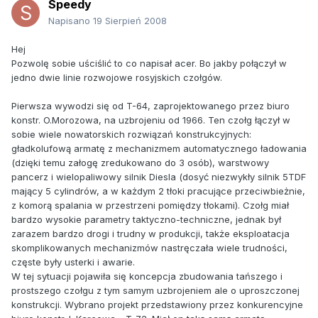
Speedy
Napisano
19 Sierpień 2008
Hej
Pozwolę sobie uściślić to co napisał acer. Bo jakby połączył w
jedno dwie linie rozwojowe rosyjskich czołgów.
Pierwsza wywodzi się od T-64, zaprojektowanego przez biuro
konstr. O.Morozowa, na uzbrojeniu od 1966. Ten czołg łączył w
sobie wiele nowatorskich rozwiązań konstrukcyjnych:
gładkolufową armatę z mechanizmem automatycznego ładowania
(dzięki temu załogę zredukowano do 3 osób), warstwowy
pancerz i wielopaliwowy silnik Diesla (dosyć niezwykły silnik 5TDF
mający 5 cylindrów, a w każdym 2 tłoki pracujące przeciwbieżnie,
z komorą spalania w przestrzeni pomiędzy tłokami). Czołg miał
bardzo wysokie parametry taktyczno-techniczne, jednak był
zarazem bardzo drogi i trudny w produkcji, także eksploatacja
skomplikowanych mechanizmów nastręczała wiele trudności,
częste były usterki i awarie.
W tej sytuacji pojawiła się koncepcja zbudowania tańszego i
prostszego czołgu z tym samym uzbrojeniem ale o uproszczonej
konstrukcji. Wybrano projekt przedstawiony przez konkurencyjne