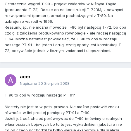
Ostatecznie wygrał T-90 - projekt zakładów w Niżnym Tagile
(producenta T-72). Bazuje on na konstrukcji T-72BM, z pewnymi
rozwiązaniami (pancerz, armata) pochodzącymi z T-80. Na
uzbrojenie wszedł w 1996.
Reasumując, nie można mówić że T-80 był następcą T-72, bo oba
czołgi z założenia produkowano równolegle - ale raczej następcą
T-64. Można natomiast powiedzieć, że T-90 to coś w rodzaju
naszego PT-91 - bo jeden i drugi czołg oparty jest konstrukcji T-
72, oczywiście jednak z licznymi zmianami i ulepszeniami.
acer
Napisano
20 Sierpień 2008
T-90 to coś w rodzaju naszego PT-91"
Niestety nie jest to w pełni prawda. Nie można postawić znaku
równości w lini prostej pomiędzy PT-91 a T-90.
Jeżeli już coś chcieć porównywać do T-90 (mówimy o realnych
własnościach bojowych bo tu to jest wykładnikiem jakości a nie
co od czego pochodzi)
to tylko
wersję eksportową dla Malezji