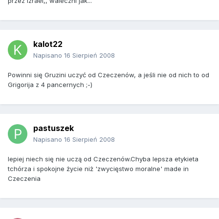
przez Izrael,, waleczni jak...
kalot22
Napisano
16 Sierpień 2008
Powinni się Gruzini uczyć od Czeczenów, a jeśli nie od nich to od
Grigorija z 4 pancernych ;-)
pastuszek
Napisano
16 Sierpień 2008
lepiej niech się nie uczą od Czeczenów.Chyba lepsza etykieta
tchórza i spokojne życie niż 'zwycięstwo moralne' made in
Czeczenia