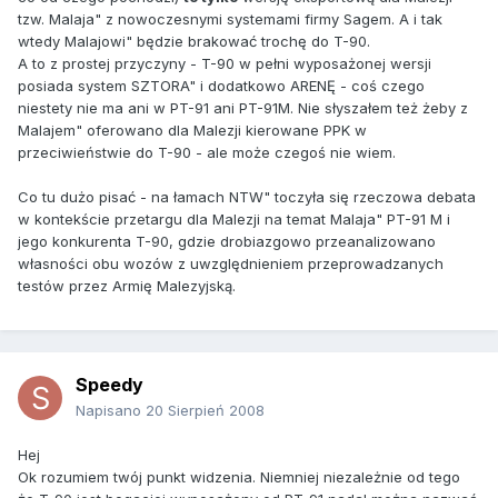
tzw. Malaja" z nowoczesnymi systemami firmy Sagem. A i tak
wtedy Malajowi" będzie brakować trochę do T-90.
A to z prostej przyczyny - T-90 w pełni wyposażonej wersji
posiada system SZTORA" i dodatkowo ARENĘ - coś czego
niestety nie ma ani w PT-91 ani PT-91M. Nie słyszałem też żeby z
Malajem" oferowano dla Malezji kierowane PPK w
przeciwieństwie do T-90 - ale może czegoś nie wiem.
Co tu dużo pisać - na łamach NTW" toczyła się rzeczowa debata
w kontekście przetargu dla Malezji na temat Malaja" PT-91 M i
jego konkurenta T-90, gdzie drobiazgowo przeanalizowano
własności obu wozów z uwzględnieniem przeprowadzanych
testów przez Armię Malezyjską.
Speedy
Napisano
20 Sierpień 2008
Hej
Ok rozumiem twój punkt widzenia. Niemniej niezależnie od tego