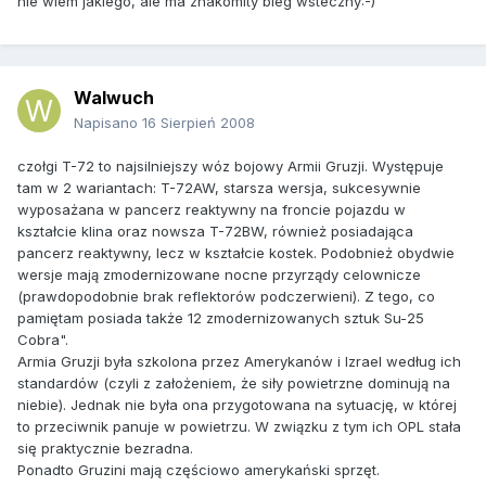
nie wiem jakiego, ale ma znakomity bieg wsteczny:-)
Walwuch
Napisano
16 Sierpień 2008
czołgi T-72 to najsilniejszy wóz bojowy Armii Gruzji. Występuje
tam w 2 wariantach: T-72AW, starsza wersja, sukcesywnie
wyposażana w pancerz reaktywny na froncie pojazdu w
kształcie klina oraz nowsza T-72BW, również posiadająca
pancerz reaktywny, lecz w kształcie kostek. Podobnież obydwie
wersje mają zmodernizowane nocne przyrządy celownicze
(prawdopodobnie brak reflektorów podczerwieni). Z tego, co
pamiętam posiada także 12 zmodernizowanych sztuk Su-25
Cobra".
Armia Gruzji była szkolona przez Amerykanów i Izrael według ich
standardów (czyli z założeniem, że siły powietrzne dominują na
niebie). Jednak nie była ona przygotowana na sytuację, w której
to przeciwnik panuje w powietrzu. W związku z tym ich OPL stała
się praktycznie bezradna.
Ponadto Gruzini mają częściowo amerykański sprzęt.