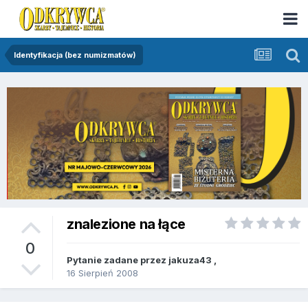
Identyfikacja (bez numizmatów)
znalezione na łące
0
Pytanie zadane przez
jakuza43
,
16 Sierpień 2008