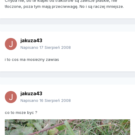
Chyba nie, bo te klapki od traktorów są zawsze płaskie, nie
tłoczone, poza tym mają przeciwwagę. No i są raczej mniejsze.
jakuza43
Napisano
17 Sierpień 2008
i to cos ma mosiezny zawias
jakuza43
Napisano
16 Sierpień 2008
co to moze byc ?