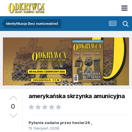
Identyfikacja (bez numizmatów)
amerykańska skrzynka amunicyjna
0
Pytanie zadane przez
hesler26
,
15 Sierpień 2008