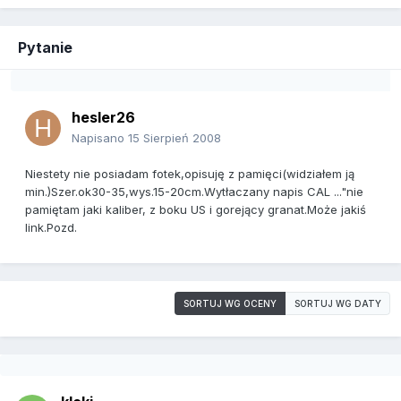
Pytanie
hesler26
Napisano
15 Sierpień 2008
Niestety nie posiadam fotek,opisuję z pamięci(widziałem ją
min.)Szer.ok30-35,wys.15-20cm.Wytłaczany napis CAL ..."nie
pamiętam jaki kaliber, z boku US i gorejący granat.Może jakiś
link.Pozd.
SORTUJ WG OCENY
SORTUJ WG DATY