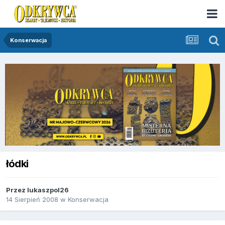
Konserwacja
łódki
Przez
lukaszpol26
14 Sierpień 2008
w
Konserwacja