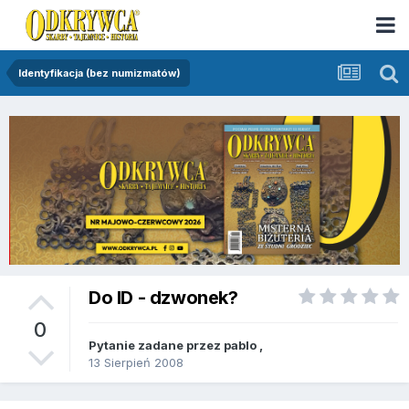
Identyfikacja (bez numizmatów)
Do ID - dzwonek?
0
Pytanie zadane przez
pablo
,
13 Sierpień 2008