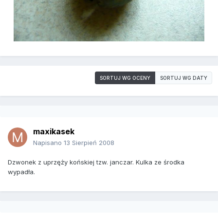
SORTUJ WG OCENY
SORTUJ WG DATY
maxikasek
Napisano
13 Sierpień 2008
Dzwonek z uprzęży końskiej tzw. janczar. Kulka ze środka
wypadła.