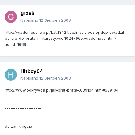
grzeb
Napisano
12 Sierpień 2008
http://wiadomosci.wp.pl/kat,1342,title,Brat-zlodziej-doprowadzil-
policje-do-brata-militarysty,wid,10247965,wiadomosc.html?
ticaid=1669c
Hitboy64
Napisano
12 Sierpień 2008
http://www.odkrywca.pl/jak-brat-brata-,639104.html#639104
--------------------
do zamknięcia