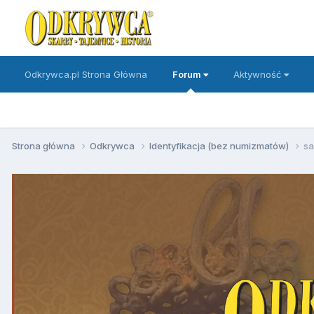
Odkrywca.pl Strona Główna
Forum
Aktywność
Strona główna
Odkrywca
Identyfikacja (bez numizmatów)
sa