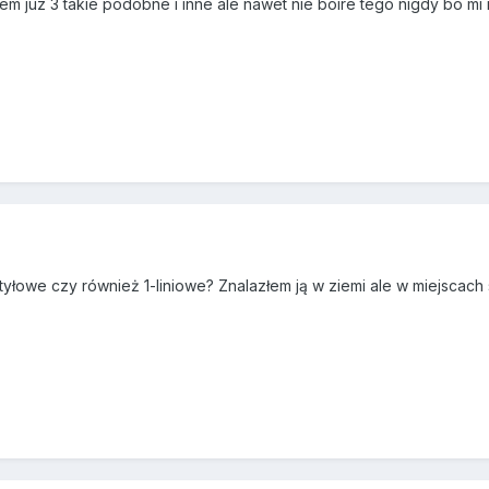
 juz 3 takie podobne i inne ale nawet nie boire tego nigdy bo mi 
yłowe czy również 1-liniowe? Znalazłem ją w ziemi ale w miejscach 