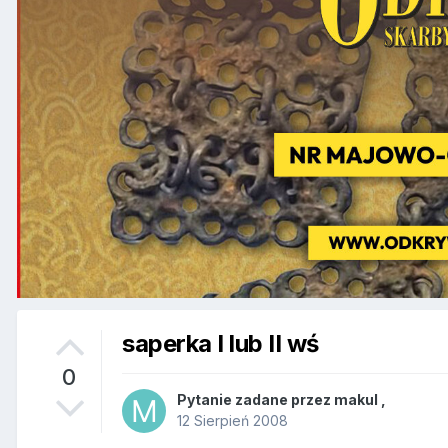
saperka I lub II wś
0
Pytanie zadane przez
makul
,
12 Sierpień 2008