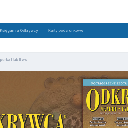
Księgarnia Odkrywcy
Karty podarunkowe
perka I lub II wś