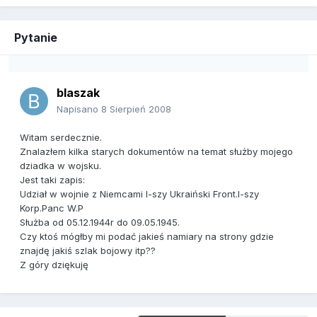
Pytanie
blaszak
Napisano
8 Sierpień 2008
Witam serdecznie.
Znalazłem kilka starych dokumentów na temat służby mojego
dziadka w wojsku.
Jest taki zapis:
Udział w wojnie z Niemcami I-szy Ukraiński Front.I-szy
Korp.Panc W.P
Służba od 05.12.1944r do 09.05.1945.
Czy ktoś mógłby mi podać jakieś namiary na strony gdzie
znajdę jakiś szlak bojowy itp??
Z góry dziękuję