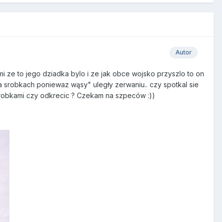
Autor
 ze to jego dziadka bylo i ze jak obce wojsko przyszlo to on
na srobkach poniewaz wąsy" uległy zerwaniu.. czy spotkal sie
i srobkami czy odkrecic ? Czekam na szpeców :))