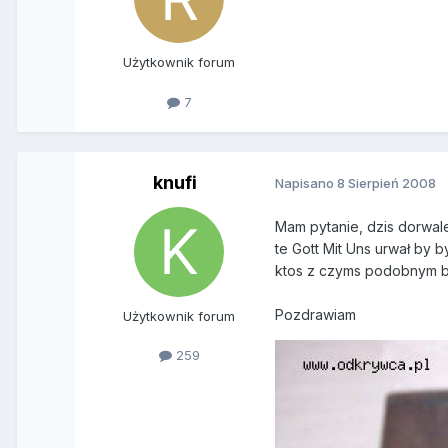
Użytkownik forum
7
knufi
Napisano
8 Sierpień 2008
Mam pytanie, dzis dorwal
te Gott Mit Uns urwał by 
ktos z czyms podobnym by 
Pozdrawiam
Użytkownik forum
259