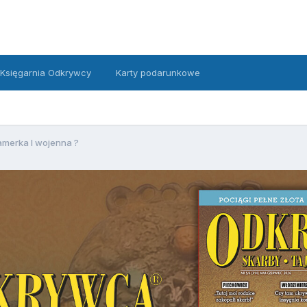
Księgarnia Odkrywcy
Karty podarunkowe
amerka I wojenna ?