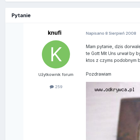
Pytanie
knufi
Napisano
8 Sierpień 2008
Mam pytanie, dzis dorwal
te Gott Mit Uns urwał by 
ktos z czyms podobnym by 
Pozdrawiam
Użytkownik forum
259