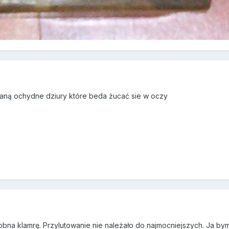
staną ochydne dziury które beda żucać sie w oczy
bna klamrę. Przylutowanie nie należało do najmocniejszych. Ja bym