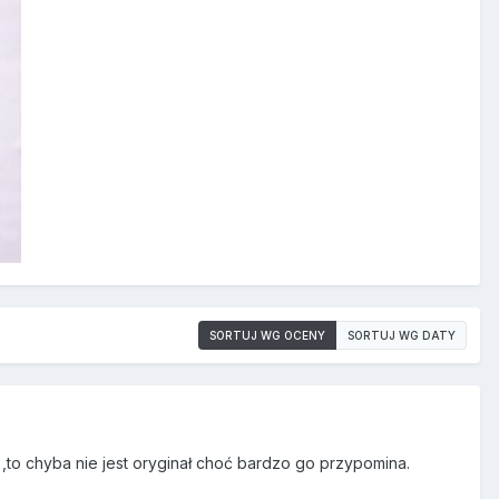
SORTUJ WG OCENY
SORTUJ WG DATY
i ,to chyba nie jest oryginał choć bardzo go przypomina.