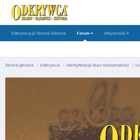
Odkrywca.pl Strona Główna
Forum
Aktywność
Strona główna
Odkrywca
Identyfikacja (bez numizmatów)
kl