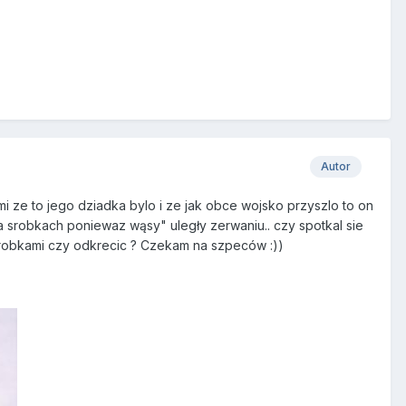
Autor
 ze to jego dziadka bylo i ze jak obce wojsko przyszlo to on
na srobkach poniewaz wąsy" uległy zerwaniu.. czy spotkal sie
i srobkami czy odkrecic ? Czekam na szpeców :))