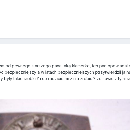
em od pewnego starszego pana taką klamerke, ten pan opowiadal mi
byc bezpieczniejszy a w latach bezpieczniejszych ptrzytwierdzil ja 
byly takie srobki ? i co radzicie mi z nia zrobic ? zostawic z tym