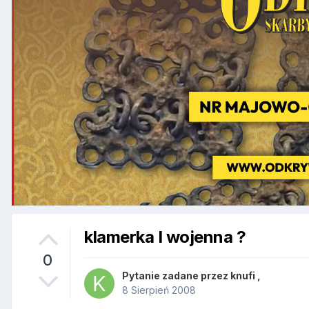
klamerka I wojenna ?
0
Pytanie zadane przez
knufi
,
8 Sierpień 2008