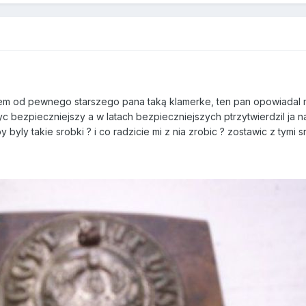
em od pewnego starszego pana taką klamerke, ten pan opowiadal mi
byc bezpieczniejszy a w latach bezpieczniejszych ptrzytwierdzil ja 
byly takie srobki ? i co radzicie mi z nia zrobic ? zostawic z tym