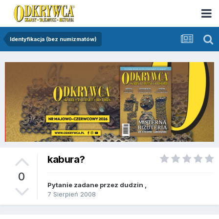
Identyfikacja (bez numizmatów)
kabura?
0
Pytanie zadane przez
dudzin
,
7 Sierpień 2008