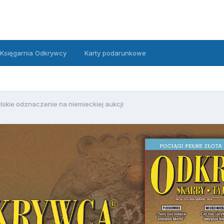
Księgarnia Odkrywcy
Karty podarunkowe
lskie odznaczenie na niemieckiej aukcji