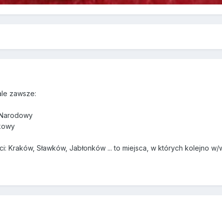
ale zawsze:
t Narodowy
skowy
ci: Kraków, Sławków, Jabłonków ... to miejsca, w których kolejno 