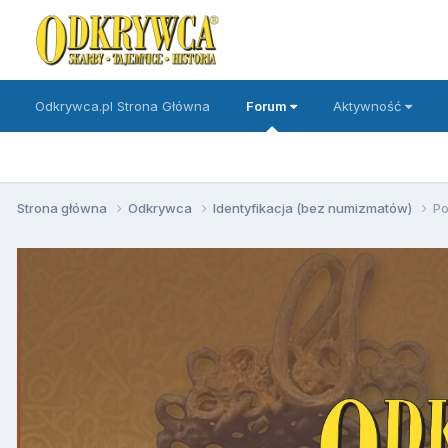
Odkrywca.pl Strona Główna
Forum
Aktywność
Strona główna
Odkrywca
Identyfikacja (bez numizmatów)
Po