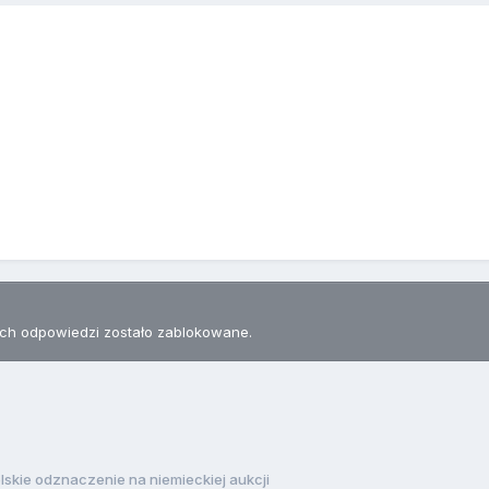
h odpowiedzi zostało zablokowane.
lskie odznaczenie na niemieckiej aukcji