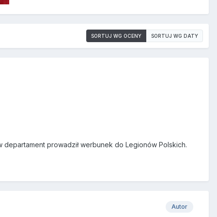
SORTUJ WG OCENY
SORTUJ WG DATY
w/w departament prowadził werbunek do Legionów Polskich.
Autor