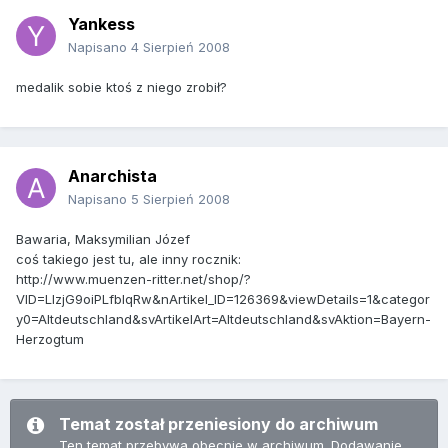
Yankess
Napisano
4 Sierpień 2008
medalik sobie ktoś z niego zrobił?
Anarchista
Napisano
5 Sierpień 2008
Bawaria, Maksymilian Józef
coś takiego jest tu, ale inny rocznik:
http://www.muenzen-ritter.net/shop/?
VID=LIzjG9oiPLfblqRw&nArtikel_ID=126369&viewDetails=1&categor
y0=Altdeutschland&svArtikelArt=Altdeutschland&svAktion=Bayern-
Herzogtum
Temat został przeniesiony do archiwum
Ten temat przebywa obecnie w archiwum. Dodawanie