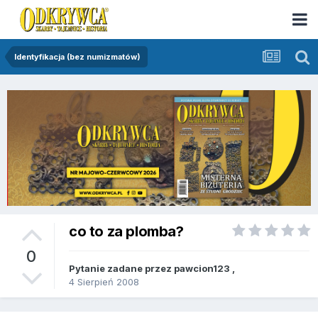
Identyfikacja (bez numizmatów)
co to za plomba?
0
Pytanie zadane przez
pawcion123
,
4 Sierpień 2008