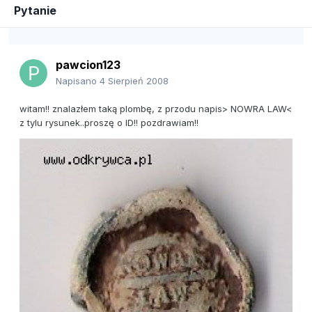
Pytanie
pawcion123
Napisano
4 Sierpień 2008
witam!! znalazłem taką plombę, z przodu napis> NOWRA LAW<
z tylu rysunek..proszę o ID!! pozdrawiam!!