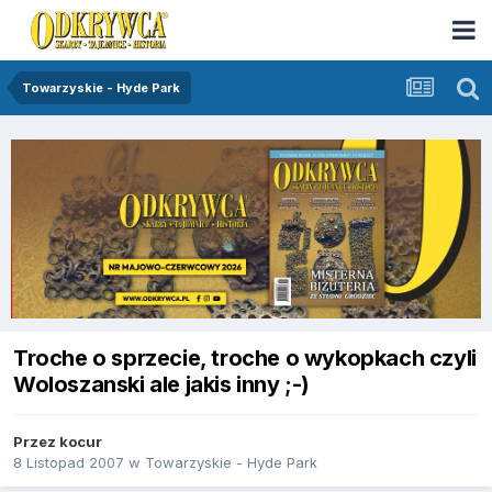
Towarzyskie - Hyde Park
Troche o sprzecie, troche o wykopkach czyli
Woloszanski ale jakis inny ;-)
Przez
kocur
8 Listopad 2007
w
Towarzyskie - Hyde Park