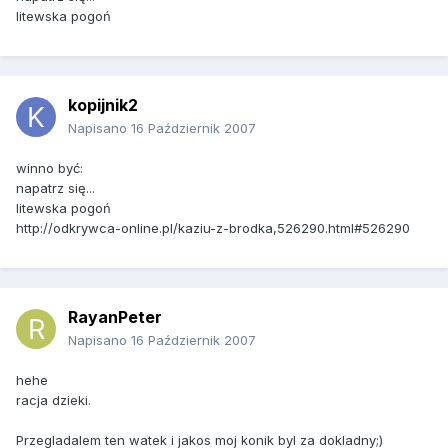
litewska pogoń
kopijnik2
Napisano
16 Październik 2007
winno być:
napatrz się...
litewska pogoń
http://odkrywca-online.pl/kaziu-z-brodka,526290.html#526290
RayanPeter
Napisano
16 Październik 2007
hehe
racja dzieki.
Przegladalem ten watek i jakos moj konik byl za dokladny;)