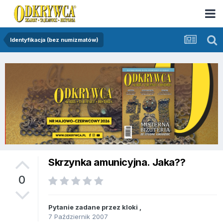
Identyfikacja (bez numizmatów)
Skrzynka amunicyjna. Jaka??
0
Pytanie zadane przez
kloki
,
7 Październik 2007