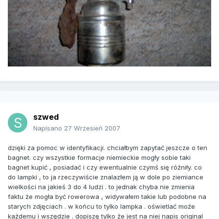
szwed
Napisano
27 Wrzesień 2007
dzięki za pomoc w identyfikacji. chciałbym zapytać jeszcze o ten
bagnet. czy wszystkie formacje niemieckie mogły sobie taki
bagnet kupić , posiadać i czy ewentualnie czymś się różniły. co
do lampki , to ja rzeczywiście znalazłem ją w dole po ziemiance
wielkości na jakieś 3 do 4 ludzi . to jednak chyba nie zmienia
faktu że mogła być rowerowa , widywałem takie lub podobne na
starych zdjęciach . w końcu to tylko lampka . oświetlać może
każdemu i wszędzie . dopiszę tylko że jest na niej napis original