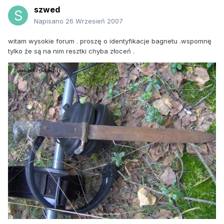
szwed
Napisano
26 Wrzesień 2007
witam wysokie forum . proszę o identyfikacje bagnetu .wspomnę
tylko że są na nim resztki chyba złoceń .