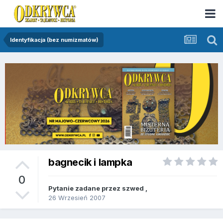
Identyfikacja (bez numizmatów)
bagnecik i lampka
0
Pytanie zadane przez
szwed
,
26 Wrzesień 2007