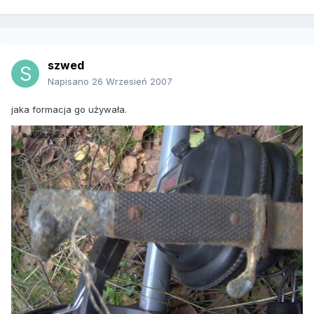
szwed
Napisano
26 Wrzesień 2007
jaka formacja go używała.