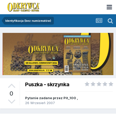
Identyfikacja (bez numizmatów)
Puszka - skrzynka
0
Pytanie zadane przez
Pit_100
,
26 Wrzesień 2007