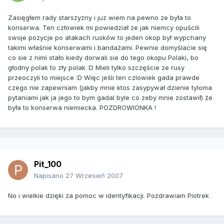
Zasięgłem rady starszyzny i juz wiem na pewno ze była to
konserwa. Ten człowiek mi powiedział ze jak niemcy opuścili
swoje pozycje po atakach rusków to jeden okop był wypchany
takimi właśnie konserwami i bandażami. Pewnie domyślacie się
co sie z nimi stało kiedy dorwali sie do tego okopu Polaki, bo
głodny polak to zły polak :D Mieli tylko szczęście ze rusy
przeoczyli to miejsce :D Więc jeśli ten czlowiek gada prawde
czego nie zapewniam (jakby mnie ktos zasypywał dzienie tyloma
pytaniami jak ja jego to bym gadal byle co zeby mnie zostawił) że
była to konserwa niemiecka. POZDROWIONKA !
Pit_100
Napisano
27 Wrzesień 2007
No i wielkie dzięki za pomoc w identyfikacji. Pozdrawiam Piotrek