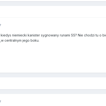
7
s kiedys niemiecki kanister sygnowany runami SS? Nie chodzi tu o b
,w centralnym jego boku.
7