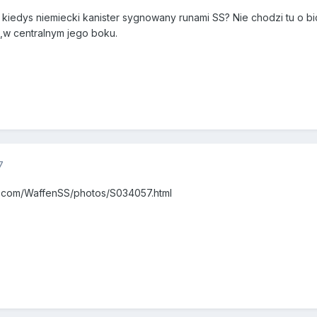
s kiedys niemiecki kanister sygnowany runami SS? Nie chodzi tu o b
,w centralnym jego boku.
7
ia.com/WaffenSS/photos/S034057.html