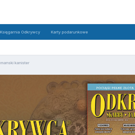
Księgarnia Odkrywcy
Karty podarunkowe
manski kanister