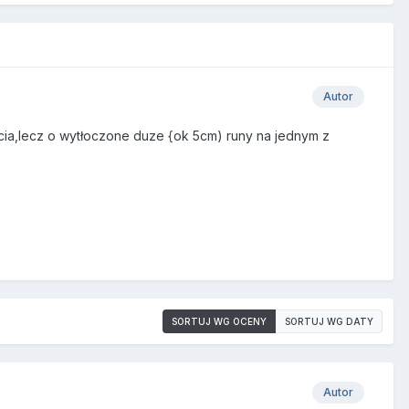
Autor
icia,lecz o wytłoczone duze {ok 5cm) runy na jednym z
SORTUJ WG OCENY
SORTUJ WG DATY
Autor