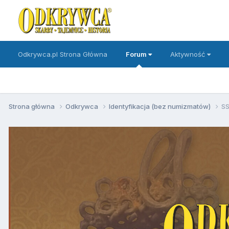
Odkrywca.pl Strona Główna
Forum
Aktywność
Strona główna
Odkrywca
Identyfikacja (bez numizmatów)
SS