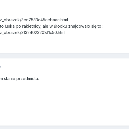
kaz_obrazek/3cd7533c45cebaac.html
o łuska po rakietnicy, ale w środku znajdowało się to :
kaz_obrazek/31324023208f1c50.html
7
im stanie przedmiotu.