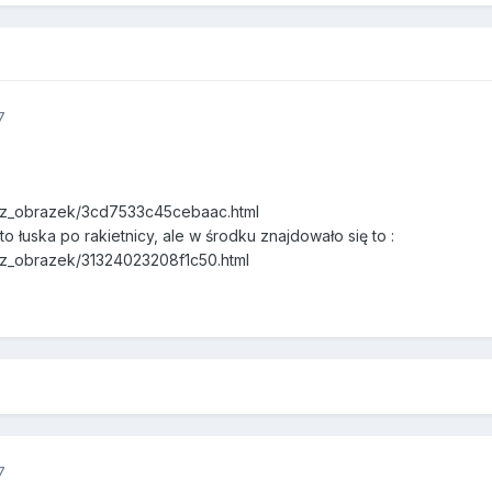
7
kaz_obrazek/3cd7533c45cebaac.html
o łuska po rakietnicy, ale w środku znajdowało się to :
kaz_obrazek/31324023208f1c50.html
7