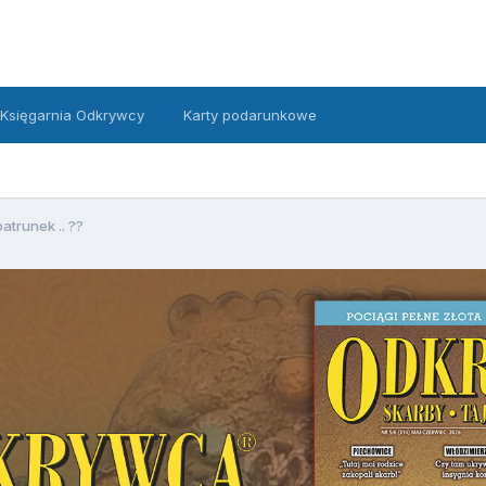
Księgarnia Odkrywcy
Karty podarunkowe
atrunek .. ??