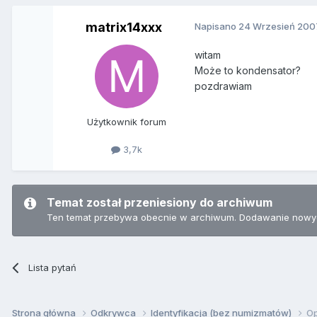
matrix14xxx
Napisano
24 Wrzesień 200
witam
Może to kondensator?
pozdrawiam
Użytkownik forum
3,7k
Temat został przeniesiony do archiwum
Ten temat przebywa obecnie w archiwum. Dodawanie nowyc
Lista pytań
Strona główna
Odkrywca
Identyfikacja (bez numizmatów)
Op