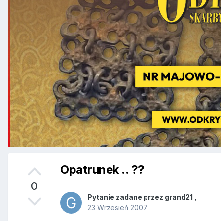
Opatrunek .. ??
0
Pytanie zadane przez
grand21
,
23 Wrzesień 2007