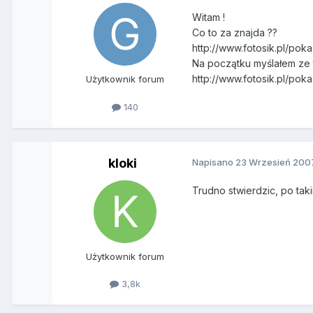
Witam !
Co to za znajda ??
http://www.fotosik.pl/po
Na początku myślałem ze t
http://www.fotosik.pl/po
Użytkownik forum
140
kloki
Napisano
23 Wrzesień 200
Trudno stwierdzic, po tak
Użytkownik forum
3,8k