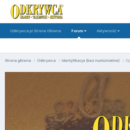
Odkrywca.pl Strona Główna
Forum
Aktywność
Strona główna
Odkrywca
Identyfikacja (bez numizmatów)
Op