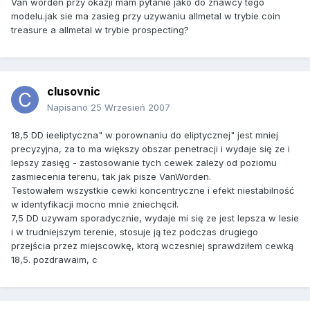
Van worden przy okazji mam pytanie jako do znawcy tego
modelu.jak sie ma zasieg przy uzywaniu allmetal w trybie coin
treasure a allmetal w trybie prospecting?
clusovnic
Napisano
25 Wrzesień 2007
18,5 DD ieeliptyczna" w porownaniu do eliptycznej" jest mniej
precyzyjna, za to ma większy obszar penetracji i wydaje się ze i
lepszy zasięg - zastosowanie tych cewek zalezy od poziomu
zasmiecenia terenu, tak jak pisze VanWorden.
Testowałem wszystkie cewki koncentryczne i efekt niestabilność
w identyfikacji mocno mnie zniechęcił.
7,5 DD uzywam sporadycznie, wydaje mi się ze jest lepsza w lesie
i w trudniejszym terenie, stosuje ją tez podczas drugiego
przejścia przez miejscowkę, ktorą wczesniej sprawdziłem cewką
18,5. pozdrawaim, c