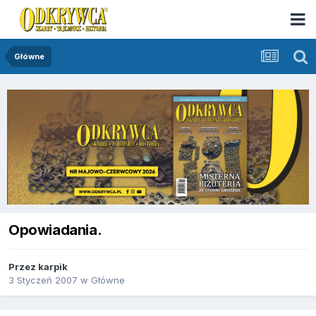
Główne
Opowiadania.
Przez
karpik
3 Styczeń 2007
w
Główne