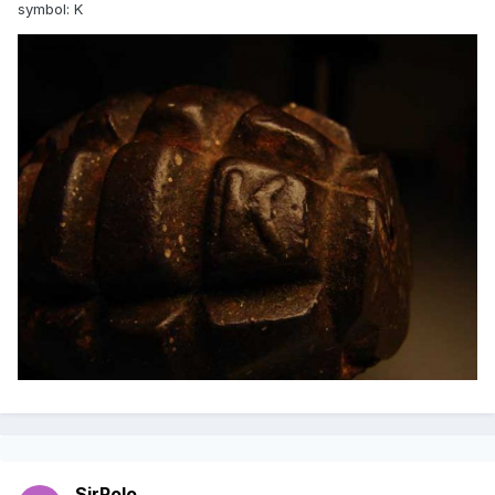
symbol: K
SirPolo