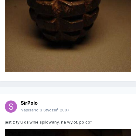
SirPolo
Napisano
3 Styczeń 2007
jest z tyłu dziwnie spiłowany, na wylot. po co?