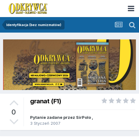
Identyfikacja (bez numizmatów)
granat (F1)
0
Pytanie zadane przez
SirPolo
,
3 Styczeń 2007