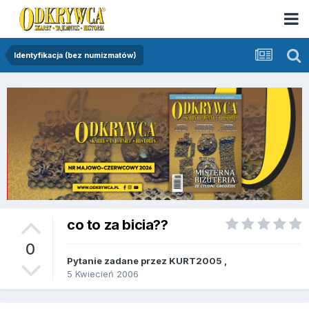
Identyfikacja (bez numizmatów)
co to za bicia??
0
Pytanie zadane przez
KURT2005
,
5 Kwiecień 2006