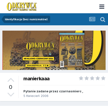
Identyfikacja (bez numizmatów)
manierkaaa
0
Pytanie zadane przez
czarnasmierc
,
5 Kwiecień 2006