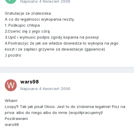
Napisano
4 Kwiecień 2006
Gratulacje ze znaleziska
A co do legalnosci wykopania reszty.
1. Podkupic chłopa
2.Ozenic się z jego córą
3.Upić i wymusic podpis zgody kopania na posesji
4.Postraszyc że jak sie władze dowiedza to wykopia na jego
koszt i ze zapłaci grzywne za dewastacje (gąsienice)
:) pozdro
wars98
Napisano
4 Kwiecień 2006
Witam!
Loopy1! Tak jak pisał Oksio. Jest to do zrobienia legalnie! Pisz na
priva: albo do niego albo do mnie (współpracujemy)!
Pozdrawiam
wars98