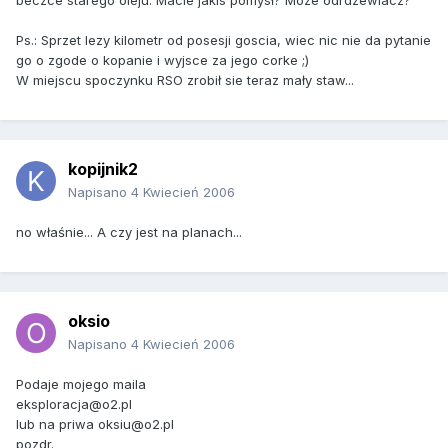
beczce starego oleju. Macie jakis pomysł? Moze odrdzewiacz?
Ps.: Sprzet lezy kilometr od posesji goscia, wiec nic nie da pytanie
go o zgode o kopanie i wyjsce za jego corke ;)
W miejscu spoczynku RSO zrobił sie teraz mały staw...
kopijnik2
Napisano
4 Kwiecień 2006
no właśnie... A czy jest na planach...
oksio
Napisano
4 Kwiecień 2006
Podaje mojego maila
eksploracja@o2.pl
lub na priwa oksiu@o2.pl
pozdr.