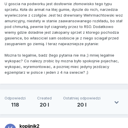
U goscia na podworku jest dosłownie złomowisko tego typu
sprzetu. Koła do armat na litej gumie, dyszle do nich, narzedzia
wywleczone z czołgów. Jest tez drewniany Wehrmachtowski woz
amunicyjny, niestety w stanie zaawansowanego rozkładu, bo stał
pod chmurką, pewnie był ciagniety przez to RSO. Dodatkowo
wiemy gdzie doladnie jest zakopany sprzet z ktorego pochodza
gasienice, bo własciciel sam osobiscie je z niego sciagał przed
zasypaniem go ziemią. I teraz najwazniejsze pytanie:
Mozna to legalnie, badz (tego pytania nie ma ;) mniej legalnie
wykopac? Co nalezy zrobic by mozna było spokojnie pojechac,
wykopac, wyremontowac, a pozniej miec jedyny jezdzacy
egzemplarz w polsce i jeden z 4 na swiecie? ;)
Odpowiedzi
Created
Ostatniej odpowiedzi
118
20 l
20 l
kopijnik2