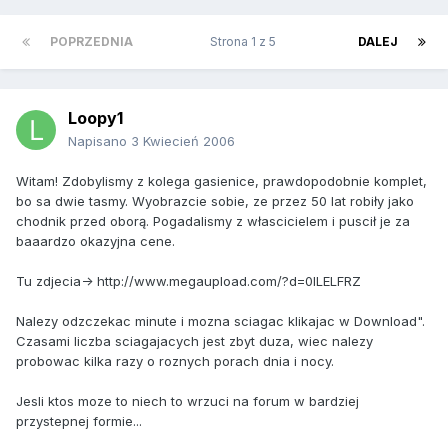
POPRZEDNIA
Strona 1 z 5
DALEJ
Loopy1
Napisano
3 Kwiecień 2006
Witam! Zdobylismy z kolega gasienice, prawdopodobnie komplet,
bo sa dwie tasmy. Wyobrazcie sobie, ze przez 50 lat robiły jako
chodnik przed oborą. Pogadalismy z włascicielem i puscił je za
baaardzo okazyjna cene.
Tu zdjecia-> http://www.megaupload.com/?d=0ILELFRZ
Nalezy odzczekac minute i mozna sciagac klikajac w Download".
Czasami liczba sciagajacych jest zbyt duza, wiec nalezy
probowac kilka razy o roznych porach dnia i nocy.
Jesli ktos moze to niech to wrzuci na forum w bardziej
przystepnej formie...