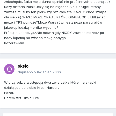
zniechęcisz(taka moja durna opinia) nie proś innych o ocenę.Jak
uczy historia Polak uczy się na błędach.Ale z drugiej strony
zawsze musi by ten pierwszy raz.Pamietaj KAZDY chce szarpa
dla siebie(ZNASZ MOŻE GRABIE KTÓRE GRABIĄ OD SIEBIE)wiec
moze i TPS pomoże?Moze Wars równiez z poza paragrafów
jakowąs ludzką mordke wysunie?
Próbuj a zobaczysz.Nie mów nigdy NIGDY zawsze mozesz po
nocy łopatką na własna łapkę podyga.
Pozdrawiam
oksio
Napisano
5 Kwiecień 2006
W przyrodzie występują dwa zwierzątka które maja łapki
działające od siebie Kret i Harcerz.
Pozdr.
Harcmistrz Oksio TPS