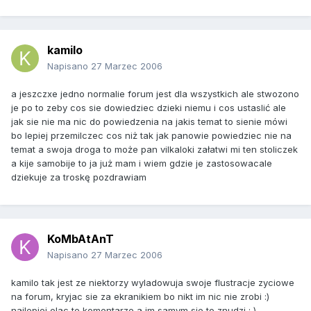
kamilo
Napisano
27 Marzec 2006
a jeszczxe jedno normalie forum jest dla wszystkich ale stwozono
je po to zeby cos sie dowiedziec dzieki niemu i cos ustaslić ale
jak sie nie ma nic do powiedzenia na jakis temat to sienie mówi
bo lepiej przemilczec cos niż tak jak panowie powiedziec nie na
temat a swoja droga to może pan vilkaloki załatwi mi ten stoliczek
a kije samobije to ja już mam i wiem gdzie je zastosowacale
dziekuje za troskę pozdrawiam
KoMbAtAnT
Napisano
27 Marzec 2006
kamilo tak jest ze niektorzy wyladowuja swoje flustracje zyciowe
na forum, kryjac sie za ekranikiem bo nikt im nic nie zrobi :)
najlepiej olac te komentarze a im samym sie to znudzi ; )