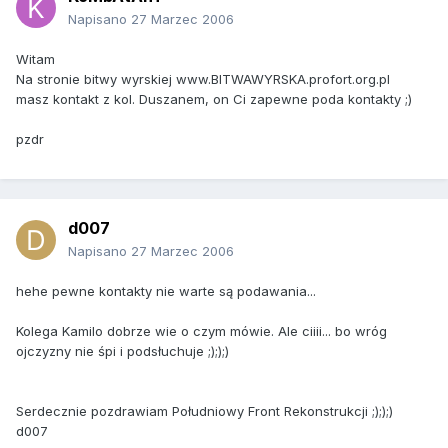
Napisano
27 Marzec 2006
Witam
Na stronie bitwy wyrskiej www.BITWAWYRSKA.profort.org.pl
masz kontakt z kol. Duszanem, on Ci zapewne poda kontakty ;)
pzdr
d007
Napisano
27 Marzec 2006
hehe pewne kontakty nie warte są podawania...
Kolega Kamilo dobrze wie o czym mówie. Ale ciiii... bo wróg
ojczyzny nie śpi i podsłuchuje ;););)
Serdecznie pozdrawiam Południowy Front Rekonstrukcji ;););)
d007