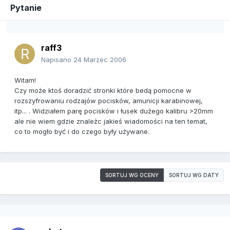
Pytanie
raff3
Napisano
24 Marzec 2006
Witam!
Czy może ktoś doradzić stronki które bedą pomocne w
rozszyfrowaniu rodzajów pocisków, amunicji karabinowej,
itp... . Widziałem parę pocisków i łusek dużego kalibru >20mm
ale nie wiem gdzie znależc jakieś wiadomości na ten temat,
co to mogło być i do czego były używane.
SORTUJ WG OCENY
SORTUJ WG DATY