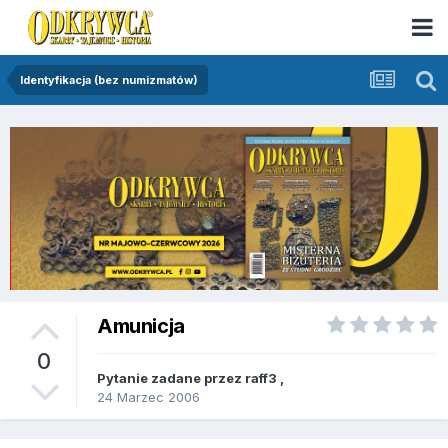
Identyfikacja (bez numizmatów)
Amunicja
0
Pytanie zadane przez
raff3
,
24 Marzec 2006