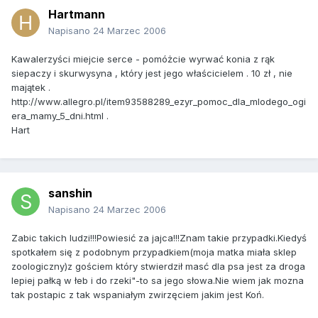
Hartmann
Napisano
24 Marzec 2006
Kawalerzyści miejcie serce - pomóżcie wyrwać konia z rąk
siepaczy i skurwysyna , który jest jego właścicielem . 10 zł , nie
majątek .
http://www.allegro.pl/item93588289_ezyr_pomoc_dla_mlodego_ogi
era_mamy_5_dni.html .
Hart
sanshin
Napisano
24 Marzec 2006
Zabic takich ludzi!!!Powiesić za jajca!!!Znam takie przypadki.Kiedyś
spotkałem się z podobnym przypadkiem(moja matka miała sklep
zoologiczny)z gościem który stwierdził masć dla psa jest za droga
lepiej pałką w łeb i do rzeki"-to sa jego słowa.Nie wiem jak mozna
tak postapic z tak wspaniałym zwirzęciem jakim jest Koń.