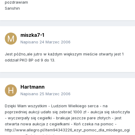
pozdrawiam
Sanshin
miszka7-1
Napisano
24 Marzec 2006
Jest późno,ale jutro w każdym większym mieście otwarty jest 1
oddział PKO BP od 9 do 13.
Hartmann
Napisano
25 Marzec 2006
Dzięki Wam wszystkim - Ludziom Wielkiego serca - na
poprzedniej aukcji udało się zebrać 1000 zł - aukcja się skończyła
- wyczerpały się cegiełki - brakuje jeszcze pare złotych - jest
otwarta nowa aukcja z cegiełkami - Koń czeka na pomoc -
http://www.allegro.pl/item94343226_ezyr_pomoc_dla_mlodego_ogi