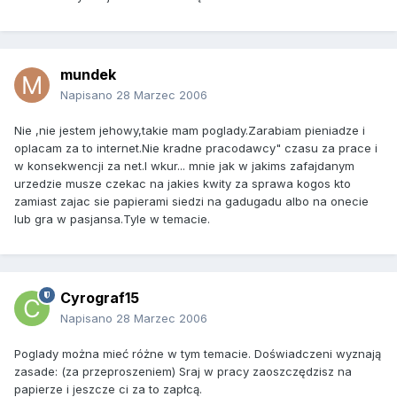
mundek
Napisano
28 Marzec 2006
Nie ,nie jestem jehowy,takie mam poglady.Zarabiam pieniadze i
oplacam za to internet.Nie kradne pracodawcy" czasu za prace i
w konsekwencji za net.I wkur... mnie jak w jakims zafajdanym
urzedzie musze czekac na jakies kwity za sprawa kogos kto
zamiast zajac sie papierami siedzi na gadugadu albo na onecie
lub gra w pasjansa.Tyle w temacie.
Cyrograf15
Napisano
28 Marzec 2006
Poglady można mieć różne w tym temacie. Doświadczeni wyznają
zasade: (za przeproszeniem) Sraj w pracy zaoszczędzisz na
papierze i jeszcze ci za to zapłcą.