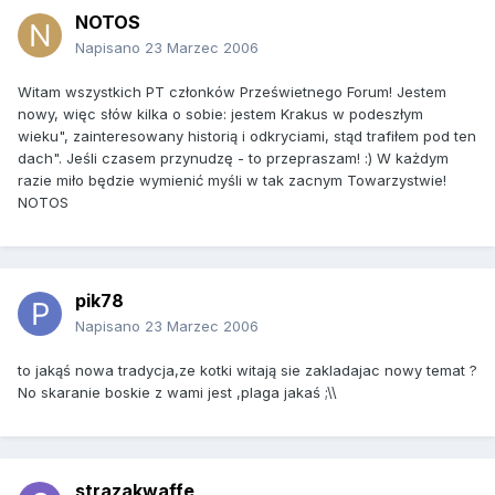
NOTOS
Napisano
23 Marzec 2006
Witam wszystkich PT członków Prześwietnego Forum! Jestem
nowy, więc słów kilka o sobie: jestem Krakus w podeszłym
wieku", zainteresowany historią i odkryciami, stąd trafiłem pod ten
dach". Jeśli czasem przynudzę - to przepraszam! :) W każdym
razie miło będzie wymienić myśli w tak zacnym Towarzystwie!
NOTOS
pik78
Napisano
23 Marzec 2006
to jakąś nowa tradycja,ze kotki witają sie zakladajac nowy temat ?
No skaranie boskie z wami jest ,plaga jakaś ;\\
strazakwaffe