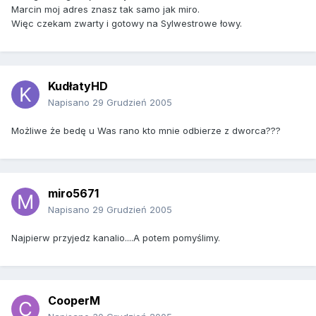
Marcin moj adres znasz tak samo jak miro.
Więc czekam zwarty i gotowy na Sylwestrowe łowy.
KudłatyHD
Napisano
29 Grudzień 2005
Możliwe że bedę u Was rano kto mnie odbierze z dworca???
miro5671
Napisano
29 Grudzień 2005
Najpierw przyjedz kanalio....A potem pomyślimy.
CooperM