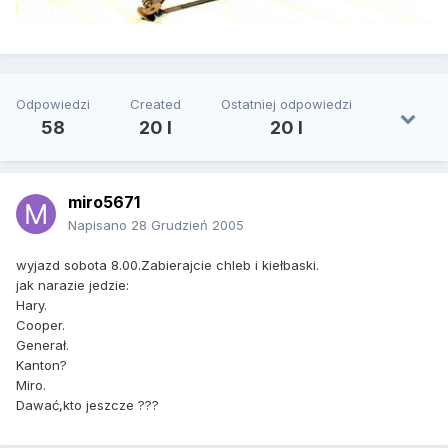
Odpowiedzi
Created
Ostatniej odpowiedzi
58
20 l
20 l
miro5671
Napisano
28 Grudzień 2005
wyjazd sobota 8.00.Zabierajcie chleb i kiełbaski.
jak narazie jedzie:
Hary.
Cooper.
Generał.
Kanton?
Miro.
Dawać,kto jeszcze ???