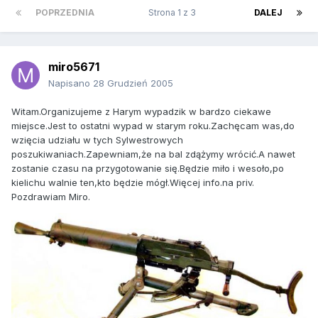
POPRZEDNIA
Strona 1 z 3
DALEJ
miro5671
Napisano
28 Grudzień 2005
Witam.Organizujeme z Harym wypadzik w bardzo ciekawe
miejsce.Jest to ostatni wypad w starym roku.Zachęcam was,do
wzięcia udziału w tych Sylwestrowych
poszukiwaniach.Zapewniam,że na bal zdążymy wrócić.A nawet
zostanie czasu na przygotowanie się.Będzie miło i wesoło,po
kielichu walnie ten,kto będzie mógł.Więcej info.na priv.
Pozdrawiam Miro.