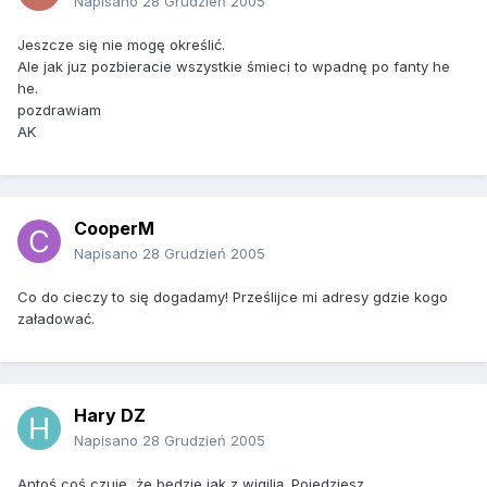
Napisano
28 Grudzień 2005
Jeszcze się nie mogę określić.
Ale jak juz pozbieracie wszystkie śmieci to wpadnę po fanty he
he.
pozdrawiam
AK
CooperM
Napisano
28 Grudzień 2005
Co do cieczy to się dogadamy! Prześlijce mi adresy gdzie kogo
załadować.
Hary DZ
Napisano
28 Grudzień 2005
Antoś coś czuję, że będzie jak z wigilią. Pojedziesz.