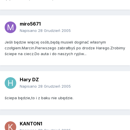
miro5671
Napisano
28 Grudzień 2005
Jeśli będzie więcej osób,będą musieli doginać własnym
czołgiem.Marcin.Pierwszego zabrałbyś po drodze Harego.Zrobimy
ściepe na ciecz.Do auta i do naszych ryjów...
Hary DZ
Napisano
28 Grudzień 2005
ściepa będzie,to i z baku nie ubędzie.
KANTON1