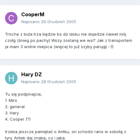
CooperM
Napisano
28 Grudzień 2005
Troche z buta trza będzie bo do lasku nie dojedzie nawet mój
czołg (śnieg po pachy) Wozy zostaną we wsi? Jak z transportem
ja mam 3 wolne miejsca (więcej to już szyby parują) :-))
Hary DZ
Napisano
28 Grudzień 2005
Tu się podpinajcie,
1. Miro
2. general
3. Hary
4. Cooper (?)
trzeba jeszcze pamiętać o Antku, on schodzi rano w sobotę z
tyry. Antek daj znaka, co i jaka.