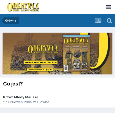
Główne
Co jest?
Przez
Mlody Mauser
27 Grudzień 2005
w
Główne