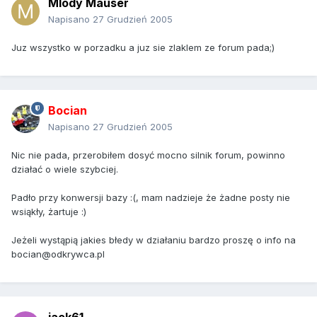
Mlody Mauser
Napisano
27 Grudzień 2005
Juz wszystko w porzadku a juz sie zlaklem ze forum pada;)
Bocian
Napisano
27 Grudzień 2005
Nic nie pada, przerobiłem dosyć mocno silnik forum, powinno
działać o wiele szybciej.
Padło przy konwersji bazy :(, mam nadzieje że żadne posty nie
wsiąkły, żartuje :)
Jeżeli wystąpią jakies błedy w działaniu bardzo proszę o info na
bocian@odkrywca.pl