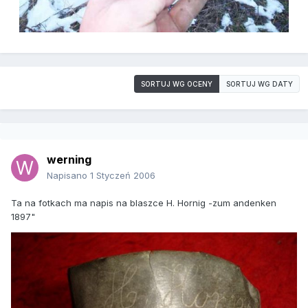
SORTUJ WG OCENY
SORTUJ WG DATY
werning
Napisano
1 Styczeń 2006
Ta na fotkach ma napis na blaszce H. Hornig -zum andenken
1897"