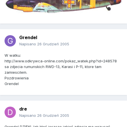
Grendel
Napisano
26 Grudzień 2005
W watku:
http://www.odkrywca-online.com/pokaz_watek.php?id=248578
sa zdjecia rumunskich RWD-13, Karasi i P-11, ktore tam
zamiescilem.
Pozdrowienia
Grendel
dre
Napisano
26 Grudzień 2005
Grendel DZIĘKI Jak ktoś jeszcze jakieś zdjęcia ma wrzucać