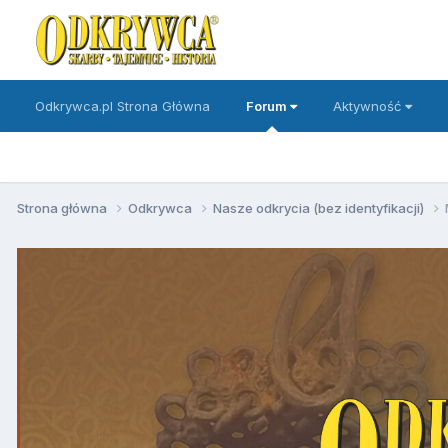
Odkrywca.pl Strona Główna
Forum
Aktywność
Strona główna
Odkrywca
Nasze odkrycia (bez identyfikacji)