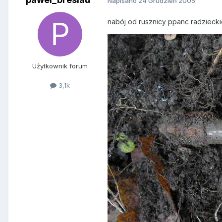
Napisano
24 Grudzień 2005
nabój od rusznicy ppanc radziecki
Użytkownik forum
3,1k