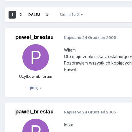
1
2
DALEJ
Strona 1 z 2
pawel_breslau
Napisano
24 Grudzień 2005
Witam.
Oto moje znaleziska z ostatniego
Pozdrawiam wszystkich kopiących i
Paweł
Użytkownik forum
3,1k
pawel_breslau
Napisano
24 Grudzień 2005
lotka