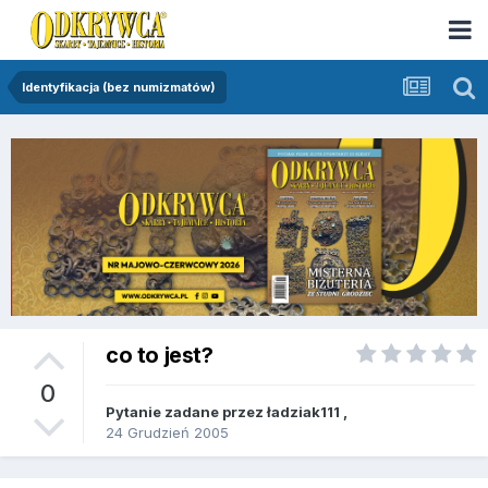
Identyfikacja (bez numizmatów)
co to jest?
0
Pytanie zadane przez
ładziak111
,
24 Grudzień 2005