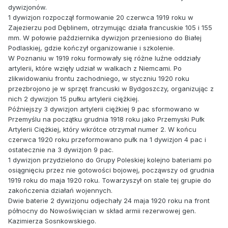
dywizjonów.
1 dywizjon rozpoczął formowanie 20 czerwca 1919 roku w
Zajezierzu pod Dęblinem, otrzymując działa francuskie 105 i 155
mm. W połowie października dywizjon przeniesiono do Białej
Podlaskiej, gdzie kończył organizowanie i szkolenie.
W Poznaniu w 1919 roku formowały się różne luźne oddziały
artylerii, które wzięły udział w walkach z Niemcami. Po
zlikwidowaniu frontu zachodniego, w styczniu 1920 roku
przezbrojono je w sprzęt francuski w Bydgoszczy, organizując z
nich 2 dywizjon 15 pułku artylerii ciężkiej.
Późniejszy 3 dywizjon artylerii ciężkiej 9 pac sformowano w
Przemyślu na początku grudnia 1918 roku jako Przemyski Pułk
Artylerii Ciężkiej, który wkrótce otrzymał numer 2. W końcu
czerwca 1920 roku przeformowano pułk na 1 dywizjon 4 pac i
ostatecznie na 3 dywizjon 9 pac.
1 dywizjon przydzielono do Grupy Poleskiej kolejno bateriami po
osiągnięciu przez nie gotowości bojowej, począwszy od grudnia
1919 roku do maja 1920 roku. Towarzyszył on stale tej grupie do
zakończenia działań wojennych.
Dwie baterie 2 dywizjonu odjechały 24 maja 1920 roku na front
północny do Nowoświęcian w skład armii rezerwowej gen.
Kazimierza Sosnkowskiego.