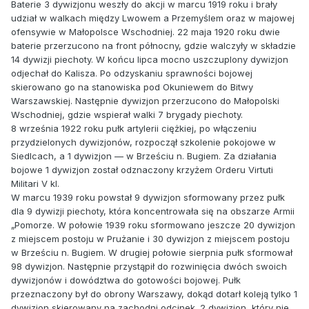
Baterie 3 dywizjonu weszły do akcji w marcu 1919 roku i brały
udział w walkach między Lwowem a Przemyślem oraz w majowej
ofensywie w Małopolsce Wschodniej. 22 maja 1920 roku dwie
baterie przerzucono na front północny, gdzie walczyły w składzie
14 dywizji piechoty. W końcu lipca mocno uszczuplony dywizjon
odjechał do Kalisza. Po odzyskaniu sprawności bojowej
skierowano go na stanowiska pod Okuniewem do Bitwy
Warszawskiej. Następnie dywizjon przerzucono do Małopolski
Wschodniej, gdzie wspierał walki 7 brygady piechoty.
8 września 1922 roku pułk artylerii ciężkiej, po włączeniu
przydzielonych dywizjonów, rozpoczął szkolenie pokojowe w
Siedlcach, a 1 dywizjon — w Brześciu n. Bugiem. Za działania
bojowe 1 dywizjon został odznaczony krzyżem Orderu Virtuti
Militari V kl.
W marcu 1939 roku powstał 9 dywizjon sformowany przez pułk
dla 9 dywizji piechoty, która koncentrowała się na obszarze Armii
„Pomorze. W połowie 1939 roku sformowano jeszcze 20 dywizjon
z miejscem postoju w Prużanie i 30 dywizjon z miejscem postoju
w Brześciu n. Bugiem. W drugiej połowie sierpnia pułk sformował
98 dywizjon. Następnie przystąpił do rozwinięcia dwóch swoich
dywizjonów i dowództwa do gotowości bojowej. Pułk
przeznaczony był do obrony Warszawy, dokąd dotarł koleją tylko 1
dywizjon skierowany na zachodni odcinek. 2 dywizjon, który nie