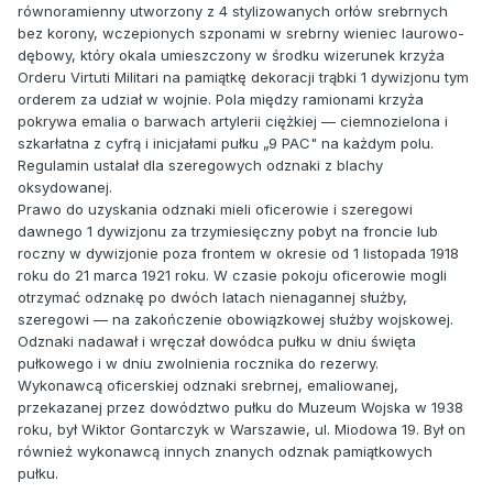
równoramienny utworzony z 4 stylizowanych orłów srebrnych
bez korony, wczepionych szponami w srebrny wieniec laurowo-
dębowy, który okala umieszczony w środku wizerunek krzyża
Orderu Virtuti Militari na pamiątkę dekoracji trąbki 1 dywizjonu tym
orderem za udział w wojnie. Pola między ramionami krzyża
pokrywa emalia o barwach artylerii ciężkiej — ciemnozielona i
szkarłatna z cyfrą i inicjałami pułku „9 PAC" na każdym polu.
Regulamin ustalał dla szeregowych odznaki z blachy
oksydowanej.
Prawo do uzyskania odznaki mieli oficerowie i szeregowi
dawnego 1 dywizjonu za trzymiesięczny pobyt na froncie lub
roczny w dywizjonie poza frontem w okresie od 1 listopada 1918
roku do 21 marca 1921 roku. W czasie pokoju oficerowie mogli
otrzymać odznakę po dwóch latach nienagannej służby,
szeregowi — na zakończenie obowiązkowej służby wojskowej.
Odznaki nadawał i wręczał dowódca pułku w dniu święta
pułkowego i w dniu zwolnienia rocznika do rezerwy.
Wykonawcą oficerskiej odznaki srebrnej, emaliowanej,
przekazanej przez dowództwo pułku do Muzeum Wojska w 1938
roku, był Wiktor Gontarczyk w Warszawie, ul. Miodowa 19. Był on
również wykonawcą innych znanych odznak pamiątkowych
pułku.