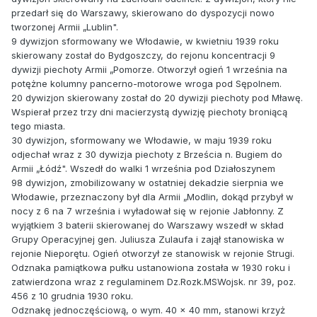
przedarł się do Warszawy, skierowano do dyspozycji nowo
tworzonej Armii „Lublin".
9 dywizjon sformowany we Włodawie, w kwietniu 1939 roku
skierowany został do Bydgoszczy, do rejonu koncentracji 9
dywizji piechoty Armii „Pomorze. Otworzył ogień 1 września na
potężne kolumny pancerno-motorowe wroga pod Sępolnem.
20 dywizjon skierowany został do 20 dywizji piechoty pod Mławę.
Wspierał przez trzy dni macierzystą dywizję piechoty broniącą
tego miasta.
30 dywizjon, sformowany we Włodawie, w maju 1939 roku
odjechał wraz z 30 dywizja piechoty z Brześcia n. Bugiem do
Armii „Łódź". Wszedł do walki 1 września pod Działoszynem
98 dywizjon, zmobilizowany w ostatniej dekadzie sierpnia we
Włodawie, przeznaczony był dla Armii „Modlin, dokąd przybył w
nocy z 6 na 7 września i wyładował się w rejonie Jabłonny. Z
wyjątkiem 3 baterii skierowanej do Warszawy wszedł w skład
Grupy Operacyjnej gen. Juliusza Zulaufa i zajął stanowiska w
rejonie Nieporętu. Ogień otworzył ze stanowisk w rejonie Strugi.
Odznaka pamiątkowa pułku ustanowiona została w 1930 roku i
zatwierdzona wraz z regulaminem Dz.Rozk.MSWojsk. nr 39, poz.
456 z 10 grudnia 1930 roku.
Odznakę jednoczęściową, o wym. 40 x 40 mm, stanowi krzyż