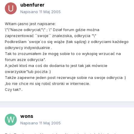
ubenfurer
Napisano
11 Maj 2005
Witam-jasno jest napisane:
\"\"Nasze odkrycia\"\" ; \" Dział forum gdzie można
zaprezentować ``swoje`` znaleziska, odkrycia "\"
Podkreślam `swoje`co się wiąże (tak sądzę) z odkryciami każdego
odkrywcy indywidualnie .
Tak to zrozumiałem że mogę sobie to co wykopię wrzucać na
forum asze odkrycia".
A jeżeli ktoś ma coś do dodania to jest tak jak mówicie
owarzyskie"lub poczta :)
Także zapewne jeden post rezerwuje sobie na swoje odkrycia :)
,bo nie chce mi się robić stronki w internecie.
Czy tak?..
wons
Napisano
11 Maj 2005