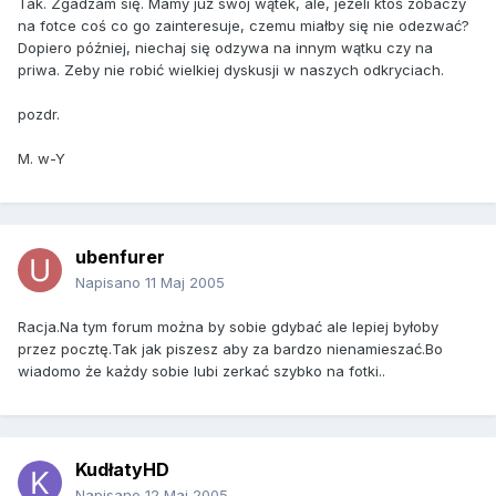
Tak. Zgadzam się. Mamy już swój wątek, ale, jeżeli ktoś zobaczy
na fotce coś co go zainteresuje, czemu miałby się nie odezwać?
Dopiero później, niechaj się odzywa na innym wątku czy na
priwa. Zeby nie robić wielkiej dyskusji w naszych odkryciach.
pozdr.
M. w-Y
ubenfurer
Napisano
11 Maj 2005
Racja.Na tym forum można by sobie gdybać ale lepiej byłoby
przez pocztę.Tak jak piszesz aby za bardzo nienamieszać.Bo
wiadomo że każdy sobie lubi zerkać szybko na fotki..
KudłatyHD
Napisano
12 Maj 2005