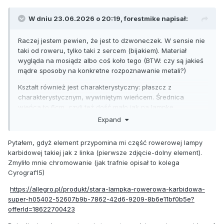
W dniu 23.06.2026 o 20:19,
forestmike
napisał:
Raczej jestem pewien, że jest to dzwoneczek. W sensie nie
taki od roweru, tylko taki z sercem (bijakiem). Materiał
wygląda na mosiądz albo coś koło tego (BTW: czy są jakieś
mądre sposoby na konkretne rozpoznawanie metali?)
Kształt również jest charakterystyczny: płaszcz z
charakterystycznym, wywiniętym wieńcem. Średnica
wieńca to 6cm, czyli też dość mało jak na lampkę
rowerową, zwłaszcza na tyle starą na ile wygląda to
Expand
znalezisko.
Pytałem, gdyż element przypomina mi część rowerowej lampy
Generalnie szukam odpowiedzi na dość ogólne pytanie: w
karbidowej takiej jak z linka (pierwsze zdjęcie-dolny element).
jaki sposób pozbywać się tego rodzaju nalotu. Oczywiście
Zmyliło mnie chromowanie (jak trafnie opisał to kolega
zdaje sobie sprawę z tego, że pytanie jest dość otwarte
Cyrograf15)
(zależy jaki to materiał, jakiego rodzaju przedmiot, czy
posiada jakąś powłokę itd itp), więc najbardziej liczyłbym na
https://allegro.pl/produkt/stara-lampka-rowerowa-karbidowa-
odpowiedź w postaci linka do artykułu lub czegoś w tym
super-h05402-52607b9b-7862-42d6-9209-8b6e11bf0b5e?
rodzaju abym mógł zdobyć jakąś szerszą wiedzę na temat
offerId=18622700423
konserwacji/restaurowania tego typu fantów.