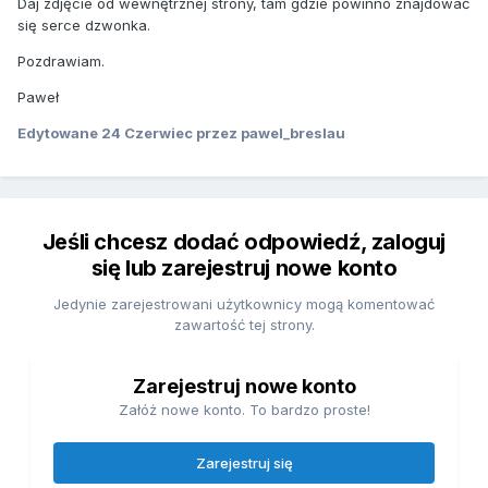
Daj zdjęcie od wewnętrznej strony, tam gdzie powinno znajdować
Dodam, że jestem bardzo początkujący -- stąd takie "głupie"
się serce dzwonka.
pytania. ;)
Pozdrawiam.
Dzięki!
Paweł
Edytowane
24 Czerwiec
przez pawel_breslau
Jeśli chcesz dodać odpowiedź, zaloguj
się lub zarejestruj nowe konto
Jedynie zarejestrowani użytkownicy mogą komentować
zawartość tej strony.
Zarejestruj nowe konto
Załóż nowe konto. To bardzo proste!
Zarejestruj się