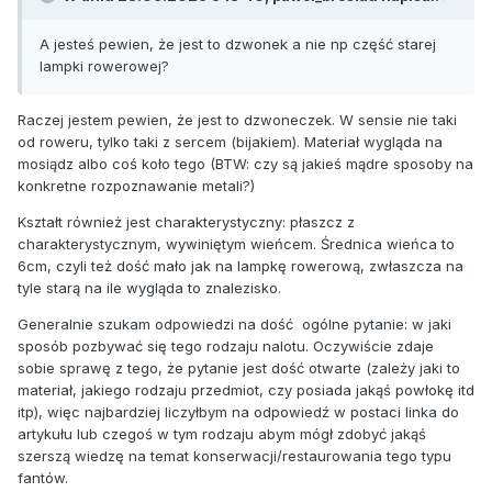
A jesteś pewien, że jest to dzwonek a nie np część starej
lampki rowerowej?
Raczej jestem pewien, że jest to dzwoneczek. W sensie nie taki
od roweru, tylko taki z sercem (bijakiem). Materiał wygląda na
mosiądz albo coś koło tego (BTW: czy są jakieś mądre sposoby na
konkretne rozpoznawanie metali?)
Kształt również jest charakterystyczny: płaszcz z
charakterystycznym, wywiniętym wieńcem. Średnica wieńca to
6cm, czyli też dość mało jak na lampkę rowerową, zwłaszcza na
tyle starą na ile wygląda to znalezisko.
Generalnie szukam odpowiedzi na dość ogólne pytanie: w jaki
sposób pozbywać się tego rodzaju nalotu. Oczywiście zdaje
sobie sprawę z tego, że pytanie jest dość otwarte (zależy jaki to
materiał, jakiego rodzaju przedmiot, czy posiada jakąś powłokę itd
itp), więc najbardziej liczyłbym na odpowiedź w postaci linka do
artykułu lub czegoś w tym rodzaju abym mógł zdobyć jakąś
szerszą wiedzę na temat konserwacji/restaurowania tego typu
fantów.