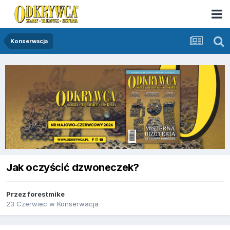
Konserwacja
Jak oczyścić dzwoneczek?
Przez
forestmike
23 Czerwiec
w
Konserwacja