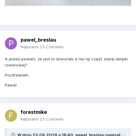
pawel_breslau
Napisano
23 Czerwiec
A jesteś pewien, że jest to dzwonek a nie np część starej lampki
rowerowej?
Pozdrawiam.
Paweł
forestmike
Napisano
23 Czerwiec
W dniu 23.06.2026 o 18:40,
pawel_breslau
napisał: