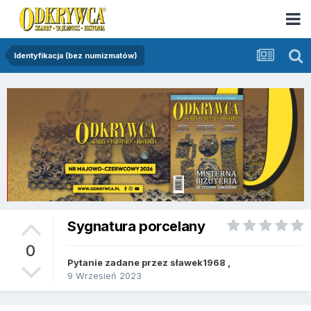
Identyfikacja (bez numizmatów)
Sygnatura porcelany
0
Pytanie zadane przez
sławek1968
,
9 Wrzesień 2023