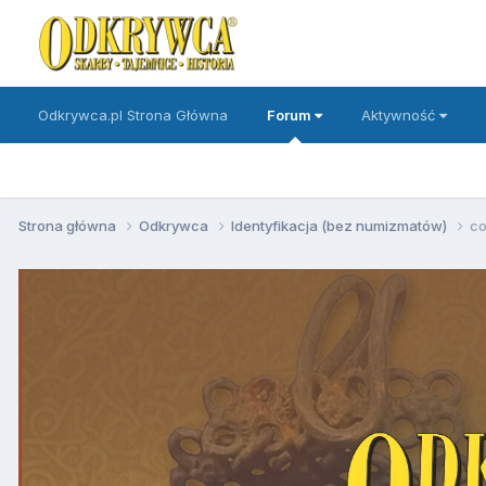
Odkrywca.pl Strona Główna
Forum
Aktywność
Strona główna
Odkrywca
Identyfikacja (bez numizmatów)
co