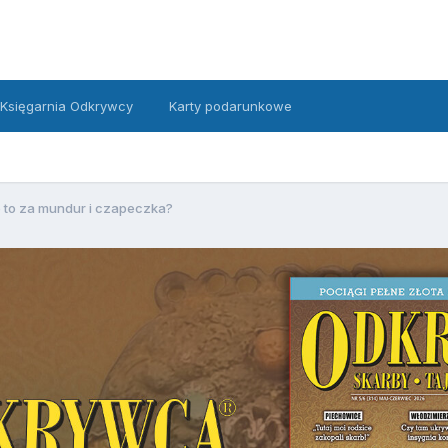
Księgarnia Odkrywcy
Karty podarunkowe
 to za mundur i czapeczka?