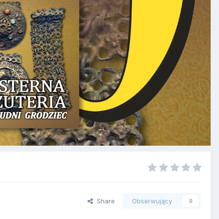
Share
Obserwujący
0