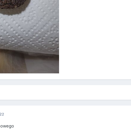
022
chowego