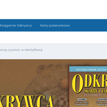
Księgarnia Odkrywcy
Karty podarunkowe
oszę o pomoc w identyfikacji