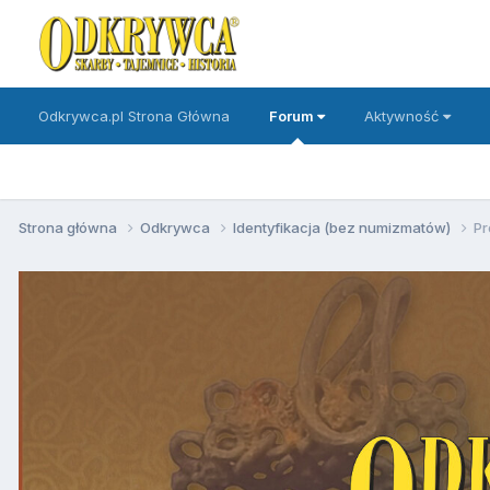
Odkrywca.pl Strona Główna
Forum
Aktywność
Strona główna
Odkrywca
Identyfikacja (bez numizmatów)
Pr